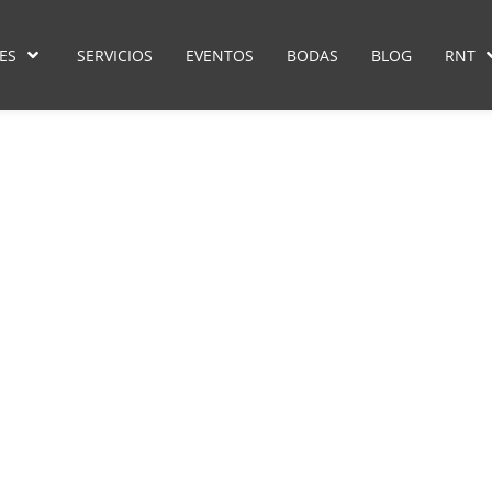
ES
SERVICIOS
EVENTOS
BODAS
BLOG
RNT
Playa
 celebra 500 años: así será l
te, cultura y tradición