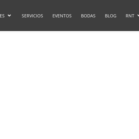
ES
SERVICIOS
EVENTOS
BODAS
BLOG
RNT
Evento
500 años: Celebra la historia y
aribe