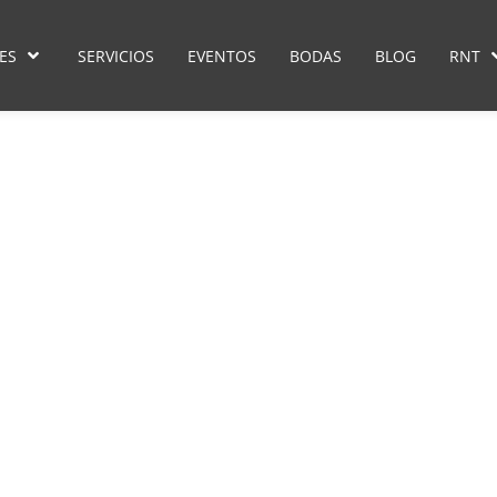
ES
SERVICIOS
EVENTOS
BODAS
BLOG
RNT
viajar barato
 los Beneficios de viajar en T