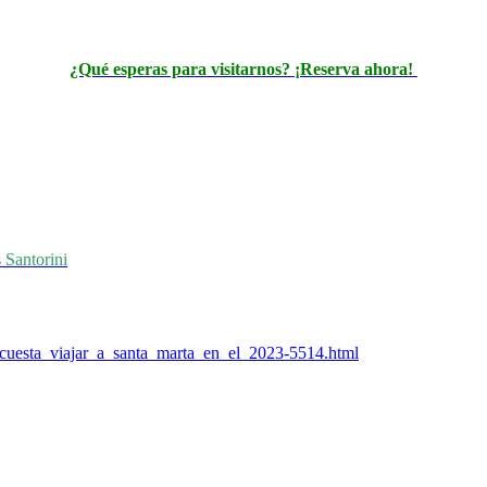
¿Qué esperas para visitarnos?
¡Reserva ahora!
 Santorini
_cuesta_viajar_a_santa_marta_en_el_2023-5514.html