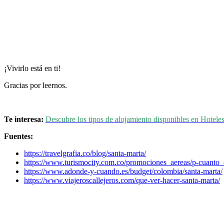
¡Vivirlo está en ti!
Gracias por leernos.
Te interesa:
Descubre los tipos de alojamiento disponibles en Hoteles
Fuentes:
https://travelgrafia.co/blog/santa-marta/
https://www.turismocity.com.co/promociones_aereas/p-cuanto
https://www.adonde-y-cuando.es/budget/colombia/santa-marta/
https://www.viajeroscallejeros.com/que-ver-hacer-santa-marta/