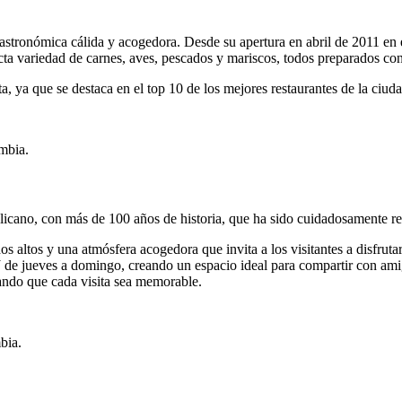
astronómica cálida y acogedora. Desde su apertura en abril de 2011 en
lecta variedad de carnes, aves, pescados y mariscos, todos preparados co
, ya que se destaca en el top 10 de los mejores restaurantes de la ciuda
mbia.
icano, con más de 100 años de historia, que ha sido cuidadosamente res
s altos y una atmósfera acogedora que invita a los visitantes a disfrutar
DJ de jueves a domingo, creando un espacio ideal para compartir con am
ando que cada visita sea memorable.
bia.