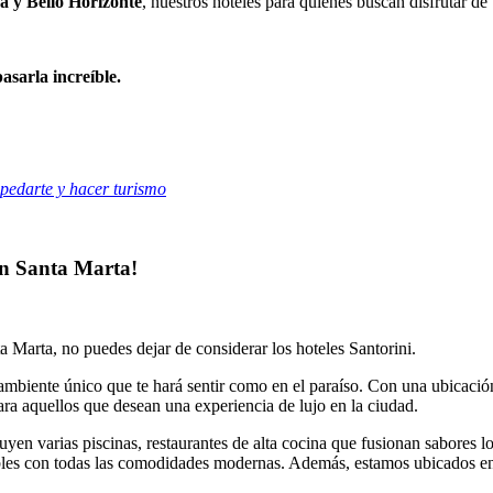
a y Bello Horizonte
, nuestros hoteles para quienes buscan disfrutar d
asarla increíble.
pedarte y hacer turismo
 en Santa Marta!
 Marta, no puedes dejar de considerar los hoteles Santorini.
ambiente único que te hará sentir como en el paraíso. Con una ubicació
para aquellos que desean una experiencia de lujo en la ciudad.
yen varias piscinas, restaurantes de alta cocina que fusionan sabores loc
ables con todas las comodidades modernas. Además, estamos ubicados en