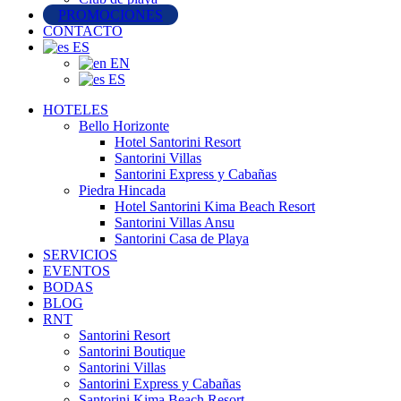
PROMOCIONES
CONTACTO
ES
EN
ES
HOTELES
Bello Horizonte
Hotel Santorini Resort
Santorini Villas
Santorini Express y Cabañas
Piedra Hincada
Hotel Santorini Kima Beach Resort
Santorini Villas Ansu
Santorini Casa de Playa
SERVICIOS
EVENTOS
BODAS
BLOG
RNT
Santorini Resort
Santorini Boutique
Santorini Villas
Santorini Express y Cabañas
Santorini Kima Beach Resort