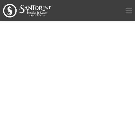
SHOP
[products]